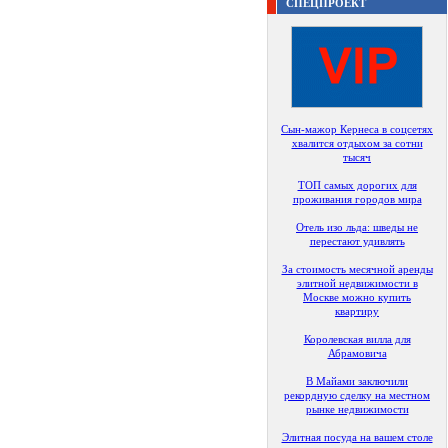
СПЕЦПРОЕКТ
Сын-мажор Кернеса в соцсетях
хвалится отдыхом за сотни
тысяч
ТОП самых дорогих для
проживания городов мира
Отель изо льда: шведы не
перестают удивлять
За стоимость месячной аренды
элитной недвижимости в
Москве можно купить
квартиру
Королевская вилла для
Абрамовича
В Майами заключили
рекордную сделку на местном
рынке недвижимости
Элитная посуда на вашем столе