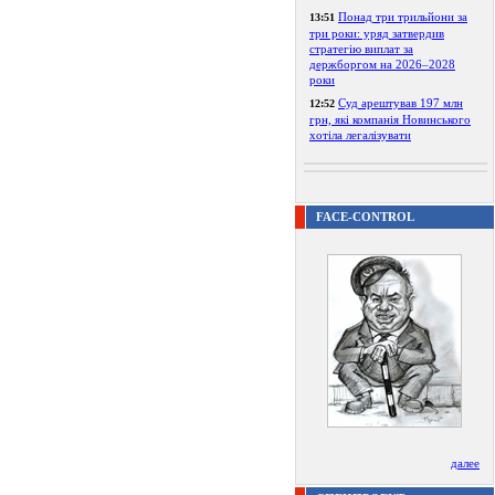
Понад три трильйони за
13:51
три роки: уряд затвердив
стратегію виплат за
держборгом на 2026–2028
роки
Суд арештував 197 млн
12:52
грн, які компанія Новинського
хотіла легалізувати
FACE-CONTROL
далее