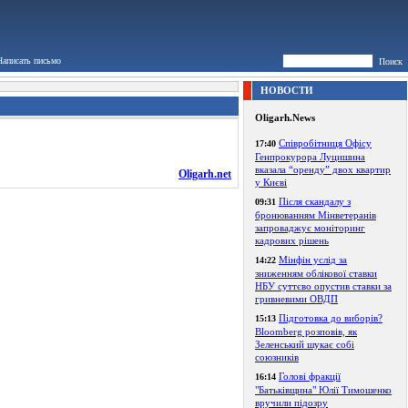
Написать письмо
Поиск
НОВОСТИ
Oligarh.News
Співробітниця Офісу
17:40
Генпрокурора Луцишина
вказала “оренду” двох квартир
Oligarh.net
у Києві
Після скандалу з
09:31
бронюванням Мінветеранів
запроваджує моніторинг
кадрових рішень
Мінфін услід за
14:22
зниженням облікової ставки
НБУ суттєво опустив ставки за
гривневими ОВДП
Підготовка до виборів?
15:13
Bloomberg розповів, як
Зеленський шукає собі
союзників
Голові фракції
16:14
"Батьківщина" Юлії Тимошенко
вручили підозру