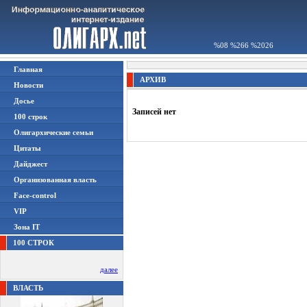
%08 %266 %2026
Главная
АРХИВ
Новости
Досье
Записей нет
100 строк
Олигархические семьи
Цитаты
Дайджест
Организованная власть
Face-control
VIP
Зона IT
100 СТРОК
далее
ВЛАСТЬ