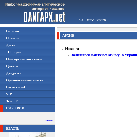
%09 %259 %2026
Главная
АРХИВ
Новости
Досье
Новости
100 строк
Залишився майже без бізнесу: в Україні
Олигархические семьи
Цитаты
Дайджест
Организованная власть
Face-control
VIP
Зона IT
100 СТРОК
далее
ВЛАСТЬ