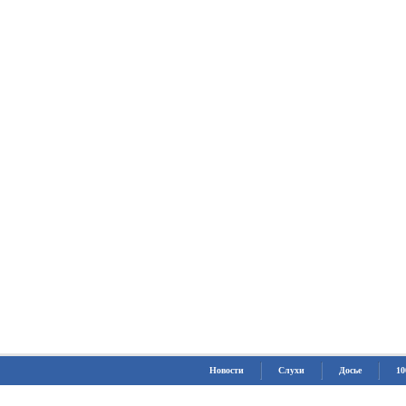
Новости
Слухи
Досье
10