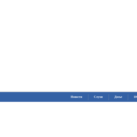
Новости
Слухи
Досье
10