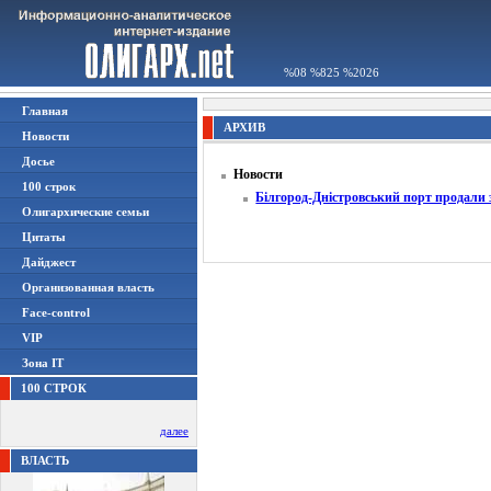
%08 %825 %2026
Главная
АРХИВ
Новости
Досье
Новости
100 строк
Білгород-Дністровський порт продали 
Олигархические семьи
Цитаты
Дайджест
Организованная власть
Face-control
VIP
Зона IT
100 СТРОК
далее
ВЛАСТЬ