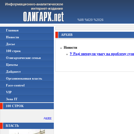
%08 %620 %2026
Главная
АРХИВ
Новости
Досье
Новости
100 строк
У Раді звернули увагу на проблему сум
Олигархические семьи
Цитаты
Дайджест
Организованная власть
Face-control
VIP
Зона IT
100 СТРОК
далее
ВЛАСТЬ