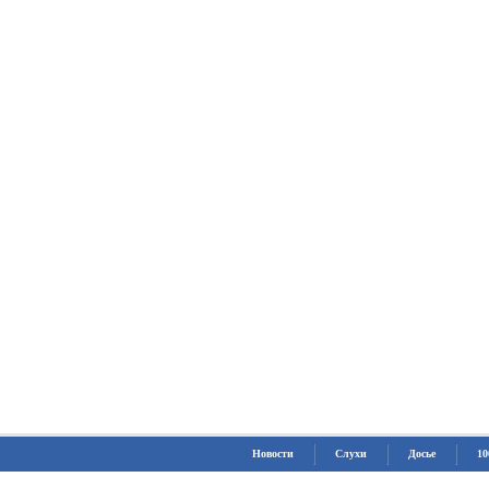
Новости
Слухи
Досье
10