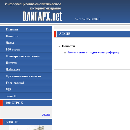
%09 %625 %2026
Главная
АРХИВ
Новости
Досье
Новости
100 строк
Коли чекати податкову реформу
Олигархические семьи
Цитаты
Дайджест
Организованная власть
Face-control
VIP
Зона IT
100 СТРОК
далее
ВЛАСТЬ