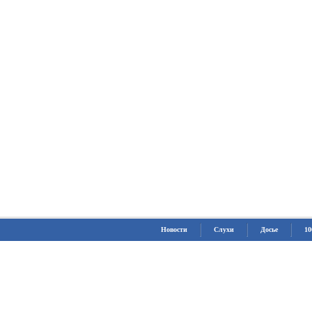
Новости
Слухи
Досье
10