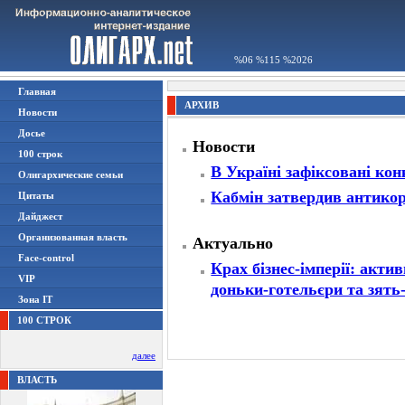
%06 %115 %2026
Главная
АРХИВ
Новости
Досье
Новости
100 строк
В Україні зафіксовані кон
Олигархические семьи
Кабмін затвердив антико
Цитаты
Дайджест
Организованная власть
Актуально
Face-control
Крах бізнес-імперії: акти
VIP
доньки-готельєри та зят
Зона IT
100 СТРОК
далее
ВЛАСТЬ