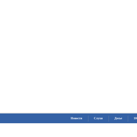
Новости
Слухи
Досье
10