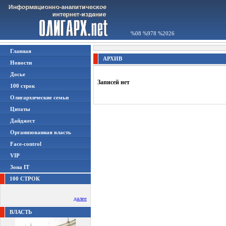
%08 %978 %2026
Главная
АРХИВ
Новости
Досье
Записей нет
100 строк
Олигархические семьи
Цитаты
Дайджест
Организованная власть
Face-control
VIP
Зона IT
100 СТРОК
далее
ВЛАСТЬ