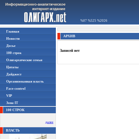
%07 %525 %2026
Главная
АРХИВ
Новости
Досье
Записей нет
100 строк
Олигархические семьи
Цитаты
Дайджест
Организованная власть
Face-control
VIP
Зона IT
100 СТРОК
далее
ВЛАСТЬ