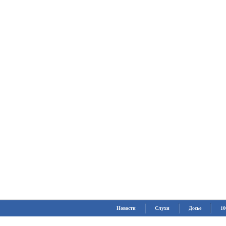
Новости
Слухи
Досье
10