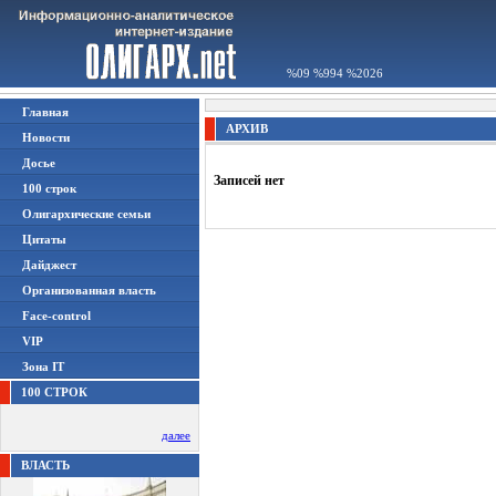
%09 %994 %2026
Главная
АРХИВ
Новости
Досье
Записей нет
100 строк
Олигархические семьи
Цитаты
Дайджест
Организованная власть
Face-control
VIP
Зона IT
100 СТРОК
далее
ВЛАСТЬ