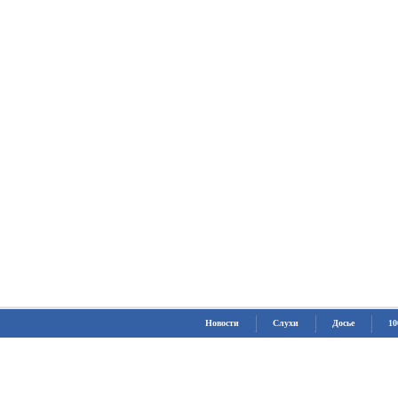
Новости
Слухи
Досье
10