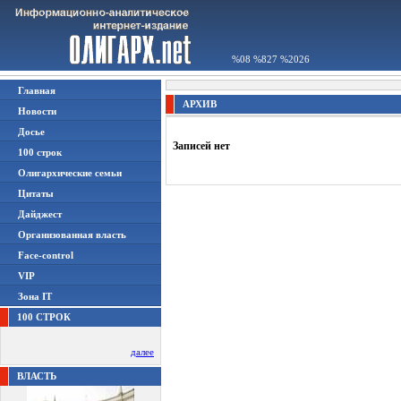
%08 %827 %2026
Главная
АРХИВ
Новости
Досье
Записей нет
100 строк
Олигархические семьи
Цитаты
Дайджест
Организованная власть
Face-control
VIP
Зона IT
100 СТРОК
далее
ВЛАСТЬ