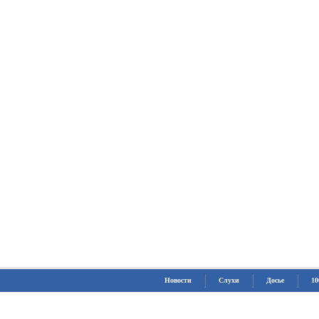
Новости
Слухи
Досье
10