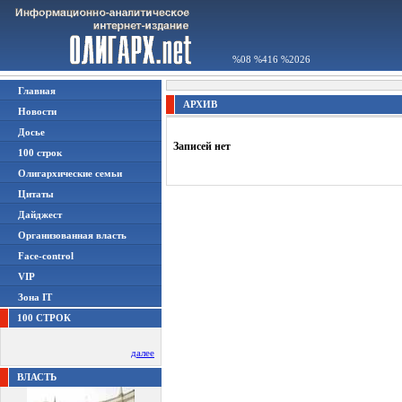
%08 %416 %2026
Главная
АРХИВ
Новости
Досье
Записей нет
100 строк
Олигархические семьи
Цитаты
Дайджест
Организованная власть
Face-control
VIP
Зона IT
100 СТРОК
далее
ВЛАСТЬ