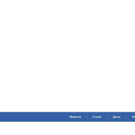
Новости
Слухи
Досье
10