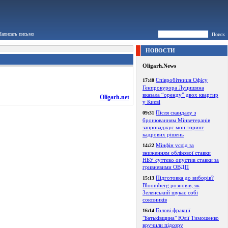
Написать письмо
Поиск
НОВОСТИ
Oligarh.News
Співробітниця Офісу
17:40
Генпрокурора Луцишина
вказала “оренду” двох квартир
Oligarh.net
у Києві
Після скандалу з
09:31
бронюванням Мінветеранів
запроваджує моніторинг
кадрових рішень
Мінфін услід за
14:22
зниженням облікової ставки
НБУ суттєво опустив ставки за
гривневими ОВДП
Підготовка до виборів?
15:13
Bloomberg розповів, як
Зеленський шукає собі
союзників
Голові фракції
16:14
"Батьківщина" Юлії Тимошенко
вручили підозру