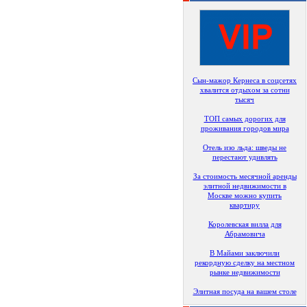
Сын-мажор Кернеса в соцсетях
хвалится отдыхом за сотни
тысяч
ТОП самых дорогих для
проживания городов мира
Отель изо льда: шведы не
перестают удивлять
За стоимость месячной аренды
элитной недвижимости в
Москве можно купить
квартиру
Королевская вилла для
Абрамовича
В Майами заключили
рекордную сделку на местном
рынке недвижимости
Элитная посуда на вашем столе