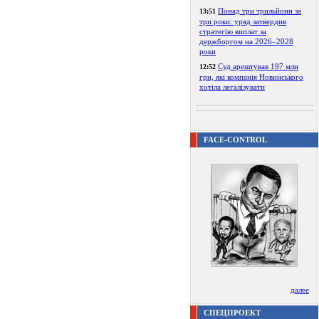
Понад три трильйони за
13:51
три роки: уряд затвердив
стратегію виплат за
держборгом на 2026–2028
роки
Суд арештував 197 млн
12:52
грн, які компанія Новинського
хотіла легалізувати
FACE-CONTROL
далее
СПЕЦПРОЕКТ