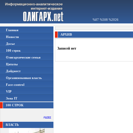
%07 %508 %2026
Главная
АРХИВ
Новости
Досье
Записей нет
100 строк
Олигархические семьи
Цитаты
Дайджест
Организованная власть
Face-control
VIP
Зона IT
100 СТРОК
далее
ВЛАСТЬ