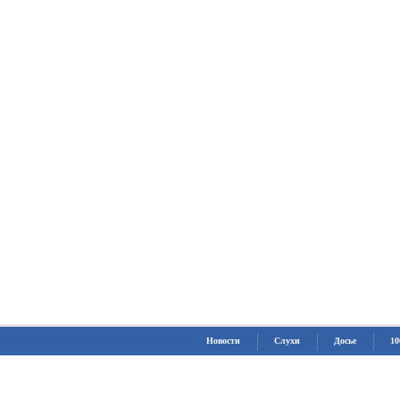
Новости
Слухи
Досье
10