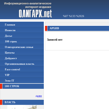
%07 %133 %2026
Главная
АРХИВ
Новости
Досье
Записей нет
100 строк
Олигархические семьи
Цитаты
Дайджест
Организованная власть
Face-control
VIP
Зона IT
100 СТРОК
далее
ВЛАСТЬ