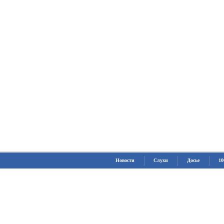
Новости
Слухи
Досье
10