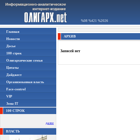
%08 %421 %2026
Главная
АРХИВ
Новости
Досье
Записей нет
100 строк
Олигархические семьи
Цитаты
Дайджест
Организованная власть
Face-control
VIP
Зона IT
100 СТРОК
далее
ВЛАСТЬ