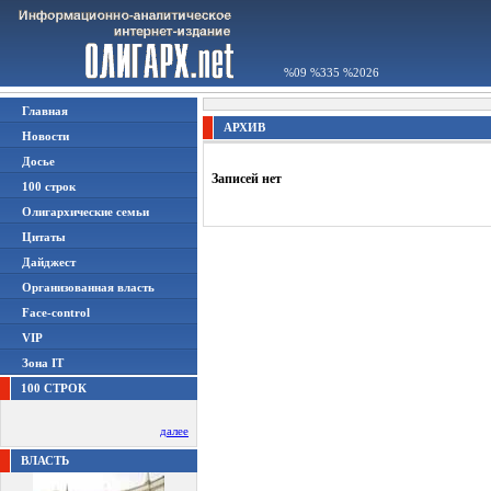
%09 %335 %2026
Главная
АРХИВ
Новости
Досье
Записей нет
100 строк
Олигархические семьи
Цитаты
Дайджест
Организованная власть
Face-control
VIP
Зона IT
100 СТРОК
далее
ВЛАСТЬ