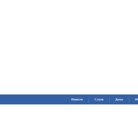
Новости
Слухи
Досье
10