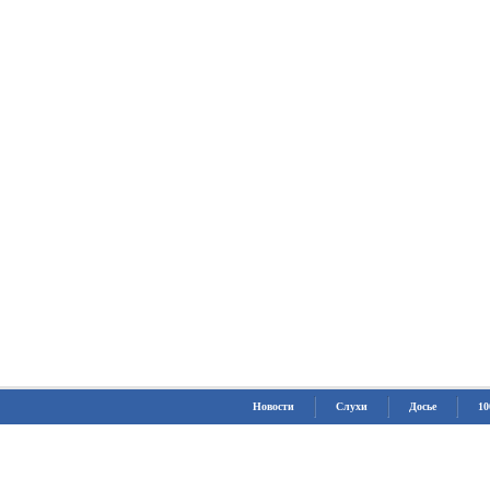
Новости
Слухи
Досье
10