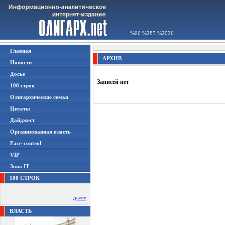
%06 %285 %2026
Главная
АРХИВ
Новости
Досье
Записей нет
100 строк
Олигархические семьи
Цитаты
Дайджест
Организованная власть
Face-control
VIP
Зона IT
100 СТРОК
далее
ВЛАСТЬ