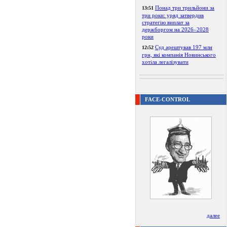
Понад три трильйони за
13:51
три роки: уряд затвердив
стратегію виплат за
держборгом на 2026–2028
роки
Суд арештував 197 млн
12:52
грн, які компанія Новинського
хотіла легалізувати
FACE-CONTROL
далее