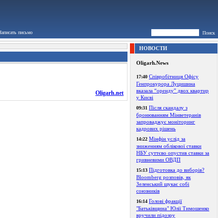
Написать письмо
Поиск
НОВОСТИ
Oligarh.News
Співробітниця Офісу
17:40
Генпрокурора Луцишина
вказала “оренду” двох квартир
Oligarh.net
у Києві
Після скандалу з
09:31
бронюванням Мінветеранів
запроваджує моніторинг
кадрових рішень
Мінфін услід за
14:22
зниженням облікової ставки
НБУ суттєво опустив ставки за
гривневими ОВДП
Підготовка до виборів?
15:13
Bloomberg розповів, як
Зеленський шукає собі
союзників
Голові фракції
16:14
"Батьківщина" Юлії Тимошенко
вручили підозру