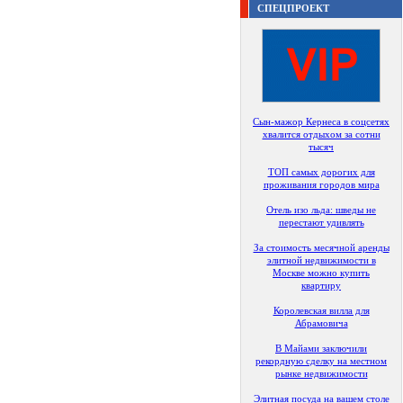
СПЕЦПРОЕКТ
Сын-мажор Кернеса в соцсетях
хвалится отдыхом за сотни
тысяч
ТОП самых дорогих для
проживания городов мира
Отель изо льда: шведы не
перестают удивлять
За стоимость месячной аренды
элитной недвижимости в
Москве можно купить
квартиру
Королевская вилла для
Абрамовича
В Майами заключили
рекордную сделку на местном
рынке недвижимости
Элитная посуда на вашем столе