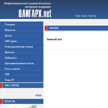
%06 %542 %2026
Главная
АРХИВ
Новости
Досье
Записей нет
100 строк
Олигархические семьи
Цитаты
Дайджест
Организованная власть
Face-control
VIP
Зона IT
100 СТРОК
далее
ВЛАСТЬ