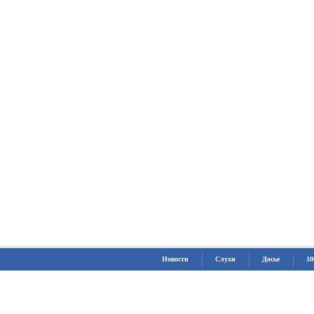
Новости
Слухи
Досье
10