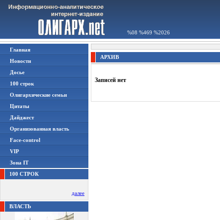
%08 %469 %2026
Главная
АРХИВ
Новости
Досье
Записей нет
100 строк
Олигархические семьи
Цитаты
Дайджест
Организованная власть
Face-control
VIP
Зона IT
100 СТРОК
далее
ВЛАСТЬ