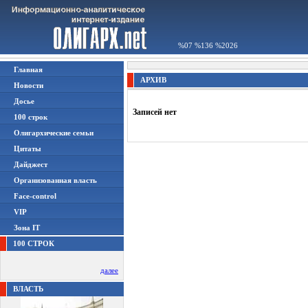
%07 %136 %2026
Главная
АРХИВ
Новости
Досье
Записей нет
100 строк
Олигархические семьи
Цитаты
Дайджест
Организованная власть
Face-control
VIP
Зона IT
100 СТРОК
далее
ВЛАСТЬ