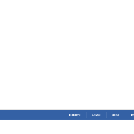
Новости
Слухи
Досье
10