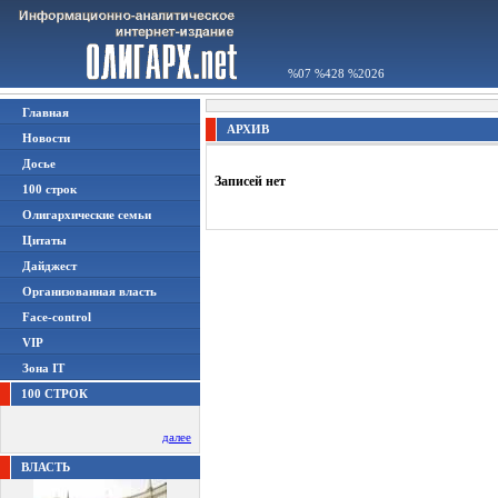
%07 %428 %2026
Главная
АРХИВ
Новости
Досье
Записей нет
100 строк
Олигархические семьи
Цитаты
Дайджест
Организованная власть
Face-control
VIP
Зона IT
100 СТРОК
далее
ВЛАСТЬ