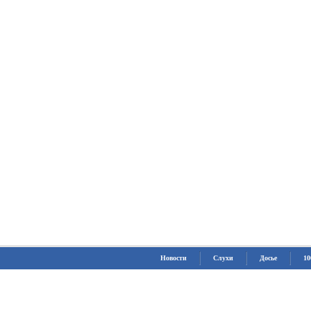
Новости
Слухи
Досье
10