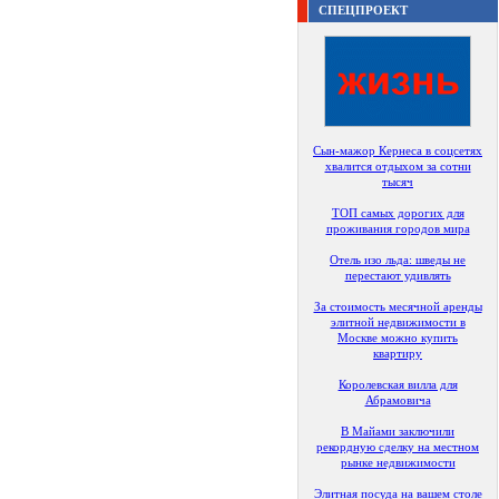
СПЕЦПРОЕКТ
Сын-мажор Кернеса в соцсетях
хвалится отдыхом за сотни
тысяч
ТОП самых дорогих для
проживания городов мира
Отель изо льда: шведы не
перестают удивлять
За стоимость месячной аренды
элитной недвижимости в
Москве можно купить
квартиру
Королевская вилла для
Абрамовича
В Майами заключили
рекордную сделку на местном
рынке недвижимости
Элитная посуда на вашем столе