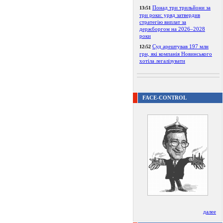
Понад три трильйони за
13:51
три роки: уряд затвердив
стратегію виплат за
держборгом на 2026–2028
роки
Суд арештував 197 млн
12:52
грн, які компанія Новинського
хотіла легалізувати
FACE-CONTROL
далее