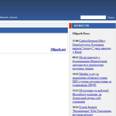
Написать письмо
Поиск
НОВОСТИ
Oligarh.News
Співробітниця Офісу
17:40
Генпрокурора Луцишина
вказала “оренду” двох квартир
Oligarh.net
у Києві
Після скандалу з
09:31
бронюванням Мінветеранів
запроваджує моніторинг
кадрових рішень
Мінфін услід за
14:22
зниженням облікової ставки
НБУ суттєво опустив ставки за
гривневими ОВДП
Підготовка до виборів?
15:13
Bloomberg розповів, як
Зеленський шукає собі
союзників
Голові фракції
16:14
"Батьківщина" Юлії Тимошенко
вручили підозру