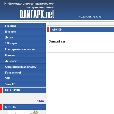
%08 %399 %2026
Главная
АРХИВ
Новости
Досье
Записей нет
100 строк
Олигархические семьи
Цитаты
Дайджест
Организованная власть
Face-control
VIP
Зона IT
100 СТРОК
далее
ВЛАСТЬ