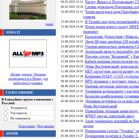
Частку Жеваго в Полтавському ГЗ
04.03.2025 12:12
Справа держзради Порошенка: олі
06.02.2025 10:18
Члени наглядової ради Ощадбанку 
13.08.2024 15:11
гривень
В Україні скасують прожитковий мі
13.08.2024 15:11
далее
Перші кроки нового складу НКРЕК
13.08.2024 14:40
економіст
ЗОНА IT
Ексвласник Дельта банку Микола Л
13.08.2024 14:27
Люди Шурми заробили 320 мільйоні
13.08.2024 13:31
Україна намагається зацікавити 
13.08.2024 09:23
Зеленський анонсує масштабну пі
12.08.2024 17:35
Продаж готелю "Козацький" у Киє
12.08.2024 13:48
Кабмін вирішив провести конкурс
12.08.2024 10:53
Денис Костржевський: комплексні 
12.08.2024 10:24
НБУ застосував заходи впливу до
11.08.2024 10:07
Легкие деньги: Украина
Керівники НАБУ і САП зустрілис
10.08.2024 11:38
превращается в Мекку для
ВРП звільнила у відставку трьох с
09.08.2024 18:27
киберпреступников
Нацбанк анулював ліцензію велик
08.08.2024 11:41
Українцям відмовляють у кредита
07.08.2024 12:25
ГОЛОСОВАНИЕ
Колекцію конфіскованих годинникі
06.08.2024 12:21
В ближайшее время отношения с
Державна підтримка та та нові ста
05.08.2024 15:03
Россией:
Денис Костржевський
Ухудшатся;
ПриватБанк збільшив винагороду
05.08.2024 15:03
Улучшатся;
ФДМУ продає спиртовий завод
05.08.2024 14:58
Не изменятся.
Акції українських компаній на Ва
05.08.2024 14:53
падати
Голосовать
|
Результаты
Приватизація готелю “Україна”: ці
05.08.2024 14:53
АРХИВ
Підвищення податків в Україні. Є
01.08.2024 13:27