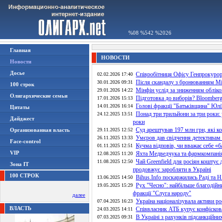
%08 %542 %2026
Главная
НОВОСТИ
Новости
Досье
Співробітниця Офісу Генпрокурор
02.02.2026 17:40
Після скандалу з бронюванням Мі
30.01.2026 09:31
100 строк
Мінфін услід за зниженням облік
29.01.2026 14:22
Олигархические семьи
Підготовка до виборів? Bloomberg
17.01.2026 15:13
Голові фракції "Батьківщина" Юл
14.01.2026 16:14
Цитаты
Понад три трильйони за три роки:
24.12.2025 13:51
Дайджест
роки
Суд арештував 197 млн грн, які к
Организованная власть
29.11.2025 12:52
Умєров дав свідчення детектива
26.11.2025 13:33
Face-control
Кучма відповів, чи вважає себе «б
01.11.2025 12:51
VIP
Яхта Медведчука та фармкомпанія
12.08.2025 11:20
Чай Greenfield для росіян коштує 
11.08.2025 12:50
Зона IT
продовжує заробляти в Україні
100 СТРОК
Bihus.Info поскаржились Раді та 
13.06.2025 14:50
Рух "Чесно": найбільше благодійн
19.05.2025 15:29
фракції "Слуга народу"
далее
Україна націоналізувала активи ро
07.04.2025 16:23
ВЛАСТЬ
Співвласник АТБ купує конфіскова
24.03.2025 14:11
В Україні з рахунків підсанкційни
07.03.2025 09:31