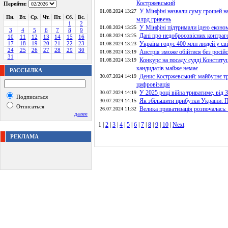
Костржевський
Перейти:
У Мінфіні назвали суму грошей на 
01.08.2024 13:27
Пн.
Вт.
Ср.
Чт.
Пт.
Сб.
Вс.
млрд гривень
1
2
У Мінфіні підтримали ідею еконо
01.08.2024 13:25
3
4
5
6
7
8
9
Дані про недобросовісних контраг
01.08.2024 13:25
10
11
12
13
14
15
16
17
18
19
20
21
22
23
Україна годує 400 млн людей у сві
01.08.2024 13:23
24
25
26
27
28
29
30
Австрія зможе обійтися без росій
01.08.2024 13:19
31
Конкурс на посаду судді Конститу
01.08.2024 13:19
кандидатів майже немає
РАССЫЛКА
Денис Костржевський: майбутнє тр
30.07.2024 14:19
цифровізація
У 2025 році війна триватиме, від 
30.07.2024 14:19
Подписаться
Як збільшити прибутки України: 
30.07.2024 14:15
Отписаться
Велика приватизація розпочалась: 
26.07.2024 11:32
далее
1 |
2
|
3
|
4
|
5
|
6
|
7
|
8
|
9
|
10
|
Next
РЕКЛАМА