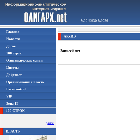
%09 %930 %2026
Главная
АРХИВ
Новости
Досье
Записей нет
100 строк
Олигархические семьи
Цитаты
Дайджест
Организованная власть
Face-control
VIP
Зона IT
100 СТРОК
далее
ВЛАСТЬ