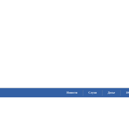
Новости
Слухи
Досье
10