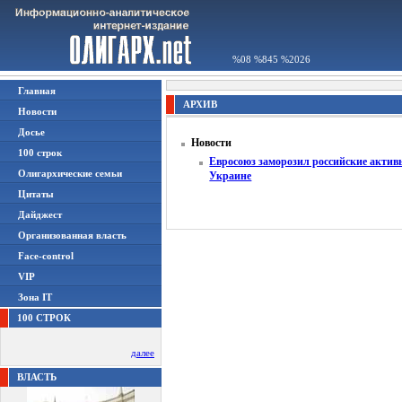
%08 %845 %2026
Главная
АРХИВ
Новости
Досье
Новости
100 строк
Евросоюз заморозил российские активы 
Олигархические семьи
Украине
Цитаты
Дайджест
Организованная власть
Face-control
VIP
Зона IT
100 СТРОК
далее
ВЛАСТЬ