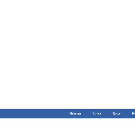
Новости
Слухи
Досье
10