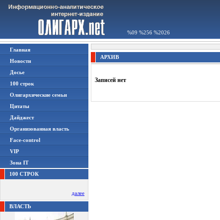
%09 %256 %2026
Главная
АРХИВ
Новости
Досье
Записей нет
100 строк
Олигархические семьи
Цитаты
Дайджест
Организованная власть
Face-control
VIP
Зона IT
100 СТРОК
далее
ВЛАСТЬ