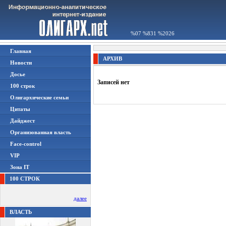
%07 %831 %2026
Главная
АРХИВ
Новости
Досье
Записей нет
100 строк
Олигархические семьи
Цитаты
Дайджест
Организованная власть
Face-control
VIP
Зона IT
100 СТРОК
далее
ВЛАСТЬ