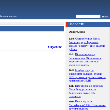
Написать письмо
Поиск
НОВОСТИ
Oligarh.News
Співробітниця Офісу
17:40
Генпрокурора Луцишина
вказала “оренду” двох квартир
Oligarh.net
у Києві
Після скандалу з
09:31
бронюванням Мінветеранів
запроваджує моніторинг
кадрових рішень
Мінфін услід за
14:22
зниженням облікової ставки
НБУ суттєво опустив ставки за
гривневими ОВДП
Підготовка до виборів?
15:13
Bloomberg розповів, як
Зеленський шукає собі
союзників
Голові фракції
16:14
"Батьківщина" Юлії Тимошенко
вручили підозру