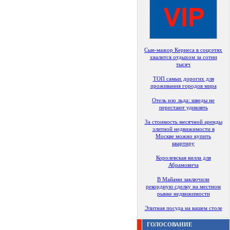
Сын-мажор Кернеса в соцсетях
хвалится отдыхом за сотни
тысяч
ТОП самых дорогих для
проживания городов мира
Отель изо льда: шведы не
перестают удивлять
За стоимость месячной аренды
элитной недвижимости в
Москве можно купить
квартиру
Королевская вилла для
Абрамовича
В Майами заключили
рекордную сделку на местном
рынке недвижимости
Элитная посуда на вашем столе
ГОЛОСОВАНИЕ