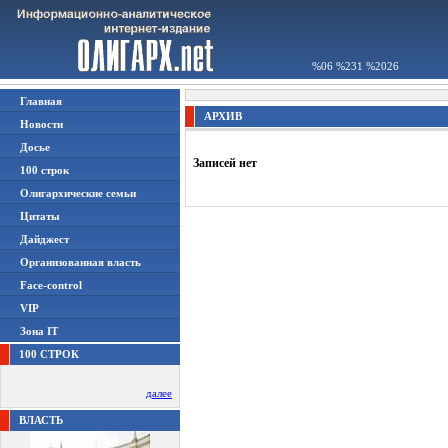
%06 %231 %2026
Главная
АРХИВ
Новости
Досье
Записей нет
100 строк
Олигархические семьи
Цитаты
Дайджест
Организованная власть
Face-control
VIP
Зона IT
100 СТРОК
далее
ВЛАСТЬ