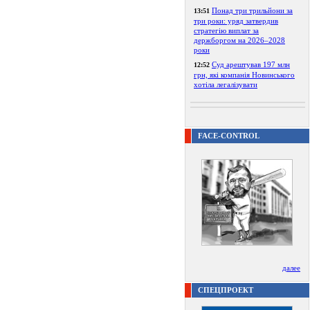
Понад три трильйони за
13:51
три роки: уряд затвердив
стратегію виплат за
держборгом на 2026–2028
роки
Суд арештував 197 млн
12:52
грн, які компанія Новинського
хотіла легалізувати
FACE-CONTROL
далее
СПЕЦПРОЕКТ