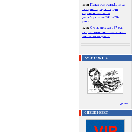
Понад три трильйони за
13:51
три роки: уряд затвердив
стратегію виплат за
держборгом на 2026–2028
роки
Суд арештував 197 млн
12:52
грн, які компанія Новинського
хотіла легалізувати
FACE-CONTROL
далее
СПЕЦПРОЕКТ