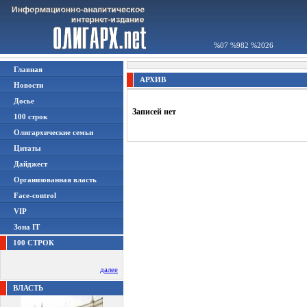
%07 %982 %2026
Главная
АРХИВ
Новости
Досье
Записей нет
100 строк
Олигархические семьи
Цитаты
Дайджест
Организованная власть
Face-control
VIP
Зона IT
100 СТРОК
далее
ВЛАСТЬ