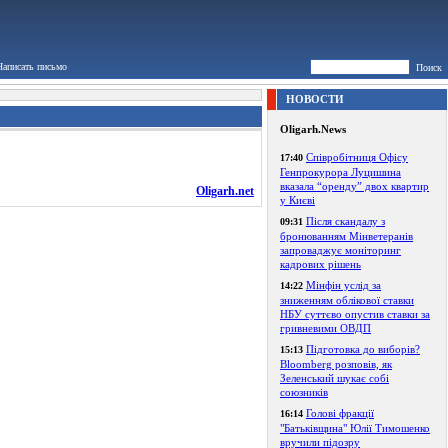
Написать письмо
Поиск
НОВОСТИ
Oligarh.News
Співробітниця Офісу
17:40
Генпрокурора Луцишина
вказала “оренду” двох квартир
Oligarh.net
у Києві
Після скандалу з
09:31
бронюванням Мінветеранів
запроваджує моніторинг
кадрових рішень
Мінфін услід за
14:22
зниженням облікової ставки
НБУ суттєво опустив ставки за
гривневими ОВДП
Підготовка до виборів?
15:13
Bloomberg розповів, як
Зеленський шукає собі
союзників
Голові фракції
16:14
"Батьківщина" Юлії Тимошенко
вручили підозру