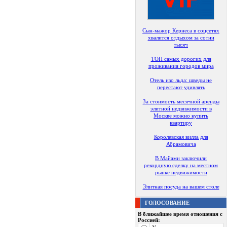
Сын-мажор Кернеса в соцсетях
хвалится отдыхом за сотни
тысяч
ТОП самых дорогих для
проживания городов мира
Отель изо льда: шведы не
перестают удивлять
За стоимость месячной аренды
элитной недвижимости в
Москве можно купить
квартиру
Королевская вилла для
Абрамовича
В Майами заключили
рекордную сделку на местном
рынке недвижимости
Элитная посуда на вашем столе
ГОЛОСОВАНИЕ
В ближайшее время отношения с
Россией: