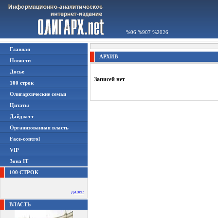
%06 %907 %2026
Главная
АРХИВ
Новости
Досье
Записей нет
100 строк
Олигархические семьи
Цитаты
Дайджест
Организованная власть
Face-control
VIP
Зона IT
100 СТРОК
далее
ВЛАСТЬ