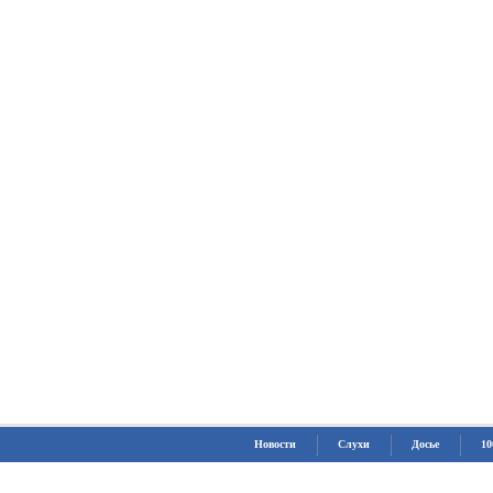
Новости
Слухи
Досье
10