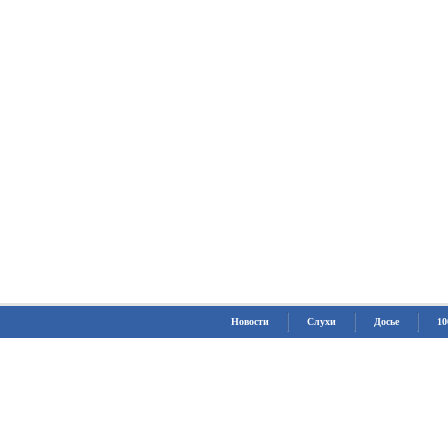
Новости
Слухи
Досье
10