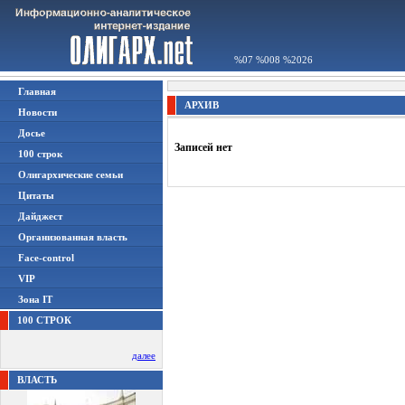
%07 %008 %2026
Главная
АРХИВ
Новости
Досье
Записей нет
100 строк
Олигархические семьи
Цитаты
Дайджест
Организованная власть
Face-control
VIP
Зона IT
100 СТРОК
далее
ВЛАСТЬ