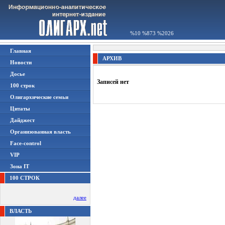
%10 %873 %2026
Главная
АРХИВ
Новости
Досье
Записей нет
100 строк
Олигархические семьи
Цитаты
Дайджест
Организованная власть
Face-control
VIP
Зона IT
100 СТРОК
далее
ВЛАСТЬ