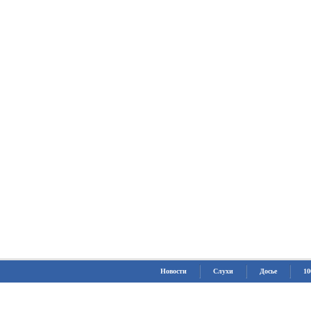
Новости
Слухи
Досье
10