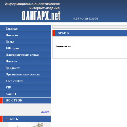
%08 %410 %2026
Главная
АРХИВ
Новости
Досье
Записей нет
100 строк
Олигархические семьи
Цитаты
Дайджест
Организованная власть
Face-control
VIP
Зона IT
100 СТРОК
далее
ВЛАСТЬ