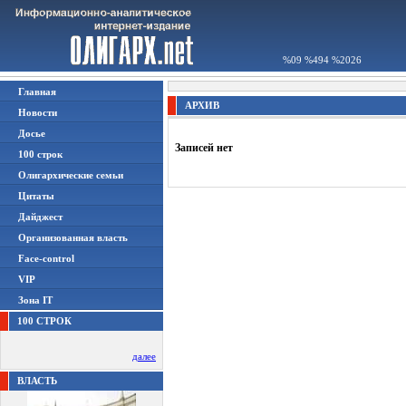
%09 %494 %2026
Главная
АРХИВ
Новости
Досье
Записей нет
100 строк
Олигархические семьи
Цитаты
Дайджест
Организованная власть
Face-control
VIP
Зона IT
100 СТРОК
далее
ВЛАСТЬ