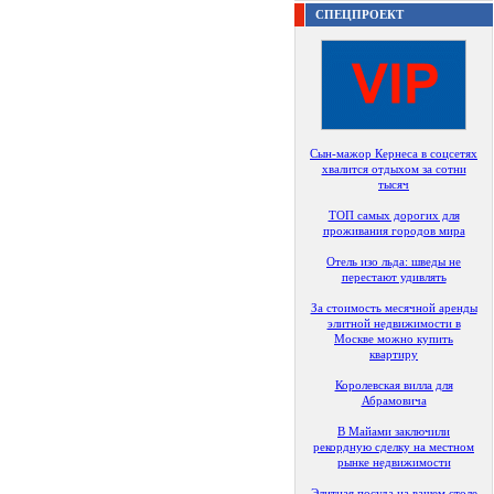
СПЕЦПРОЕКТ
Сын-мажор Кернеса в соцсетях
хвалится отдыхом за сотни
тысяч
ТОП самых дорогих для
проживания городов мира
Отель изо льда: шведы не
перестают удивлять
За стоимость месячной аренды
элитной недвижимости в
Москве можно купить
квартиру
Королевская вилла для
Абрамовича
В Майами заключили
рекордную сделку на местном
рынке недвижимости
Элитная посуда на вашем столе