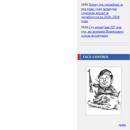
Понад три трильйони за
13:51
три роки: уряд затвердив
стратегію виплат за
держборгом на 2026–2028
роки
Суд арештував 197 млн
12:52
грн, які компанія Новинського
хотіла легалізувати
FACE-CONTROL
далее