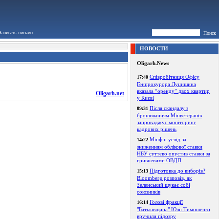
Написать письмо
Поиск
НОВОСТИ
Oligarh.News
Співробітниця Офісу
17:40
Генпрокурора Луцишина
вказала “оренду” двох квартир
Oligarh.net
у Києві
Після скандалу з
09:31
бронюванням Мінветеранів
запроваджує моніторинг
кадрових рішень
Мінфін услід за
14:22
зниженням облікової ставки
НБУ суттєво опустив ставки за
гривневими ОВДП
Підготовка до виборів?
15:13
Bloomberg розповів, як
Зеленський шукає собі
союзників
Голові фракції
16:14
"Батьківщина" Юлії Тимошенко
вручили підозру