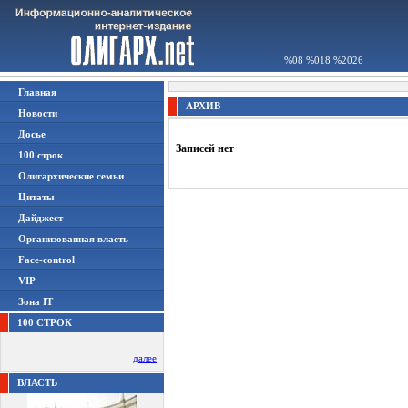
%08 %018 %2026
Главная
АРХИВ
Новости
Досье
Записей нет
100 строк
Олигархические семьи
Цитаты
Дайджест
Организованная власть
Face-control
VIP
Зона IT
100 СТРОК
далее
ВЛАСТЬ