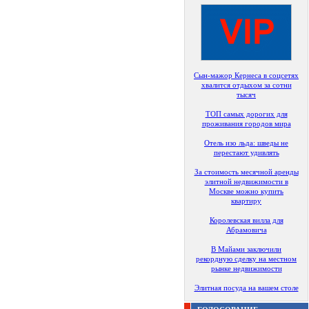
Сын-мажор Кернеса в соцсетях
хвалится отдыхом за сотни
тысяч
ТОП самых дорогих для
проживания городов мира
Отель изо льда: шведы не
перестают удивлять
За стоимость месячной аренды
элитной недвижимости в
Москве можно купить
квартиру
Королевская вилла для
Абрамовича
В Майами заключили
рекордную сделку на местном
рынке недвижимости
Элитная посуда на вашем столе