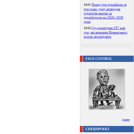
Понад три трильйони за
13:51
три роки: уряд затвердив
стратегію виплат за
держборгом на 2026–2028
роки
Суд арештував 197 млн
12:52
грн, які компанія Новинського
хотіла легалізувати
FACE-CONTROL
далее
СПЕЦПРОЕКТ