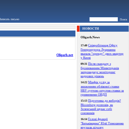
Написать письмо
Поиск
НОВОСТИ
Oligarh.News
Співробітниця Офісу
17:40
Генпрокурора Луцишина
вказала “оренду” двох квартир
Oligarh.net
у Києві
Після скандалу з
09:31
бронюванням Мінветеранів
запроваджує моніторинг
кадрових рішень
Мінфін услід за
14:22
зниженням облікової ставки
НБУ суттєво опустив ставки за
гривневими ОВДП
Підготовка до виборів?
15:13
Bloomberg розповів, як
Зеленський шукає собі
союзників
Голові фракції
16:14
"Батьківщина" Юлії Тимошенко
вручили підозру