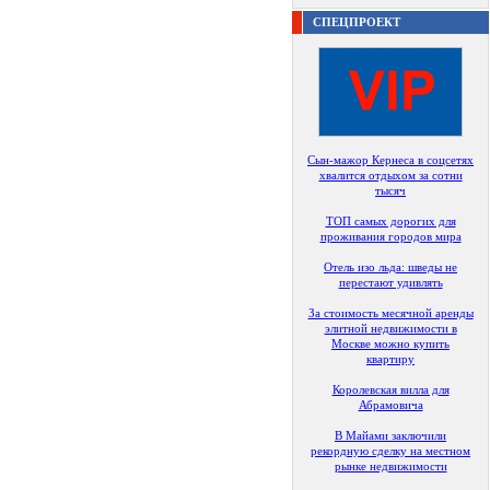
СПЕЦПРОЕКТ
Сын-мажор Кернеса в соцсетях
хвалится отдыхом за сотни
тысяч
ТОП самых дорогих для
проживания городов мира
Отель изо льда: шведы не
перестают удивлять
За стоимость месячной аренды
элитной недвижимости в
Москве можно купить
квартиру
Королевская вилла для
Абрамовича
В Майами заключили
рекордную сделку на местном
рынке недвижимости