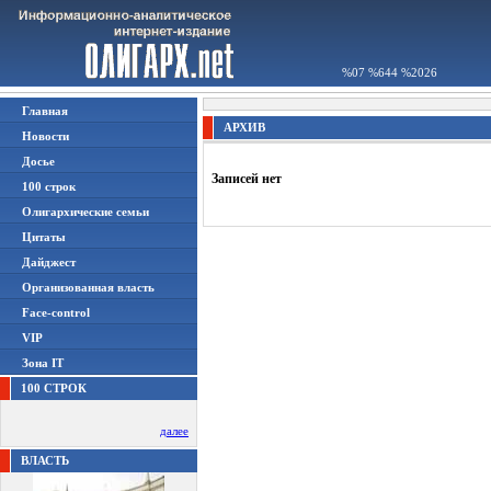
%07 %644 %2026
Главная
АРХИВ
Новости
Досье
Записей нет
100 строк
Олигархические семьи
Цитаты
Дайджест
Организованная власть
Face-control
VIP
Зона IT
100 СТРОК
далее
ВЛАСТЬ