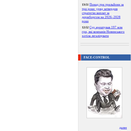
Понад три трильйони за
13:51
три роки: уряд затвердив
стратегію виплат за
держборгом на 2026–2028
роки
Суд арештував 197 млн
12:52
грн, які компанія Новинського
хотіла легалізувати
FACE-CONTROL
далее