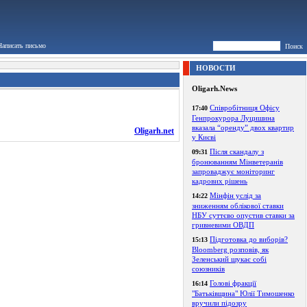
Написать письмо
Поиск
НОВОСТИ
Oligarh.News
Співробітниця Офісу
17:40
Генпрокурора Луцишина
вказала “оренду” двох квартир
Oligarh.net
у Києві
Після скандалу з
09:31
бронюванням Мінветеранів
запроваджує моніторинг
кадрових рішень
Мінфін услід за
14:22
зниженням облікової ставки
НБУ суттєво опустив ставки за
гривневими ОВДП
Підготовка до виборів?
15:13
Bloomberg розповів, як
Зеленський шукає собі
союзників
Голові фракції
16:14
"Батьківщина" Юлії Тимошенко
вручили підозру