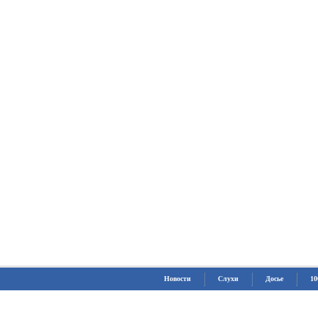
Новости
Слухи
Досье
10