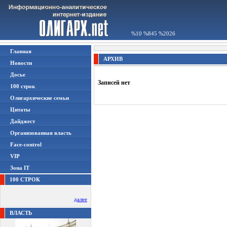
%10 %845 %2026
Главная
АРХИВ
Новости
Досье
Записей нет
100 строк
Олигархические семьи
Цитаты
Дайджест
Организованная власть
Face-control
VIP
Зона IT
100 СТРОК
далее
ВЛАСТЬ