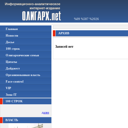
%09 %587 %2026
Главная
АРХИВ
Новости
Досье
Записей нет
100 строк
Олигархические семьи
Цитаты
Дайджест
Организованная власть
Face-control
VIP
Зона IT
100 СТРОК
далее
ВЛАСТЬ