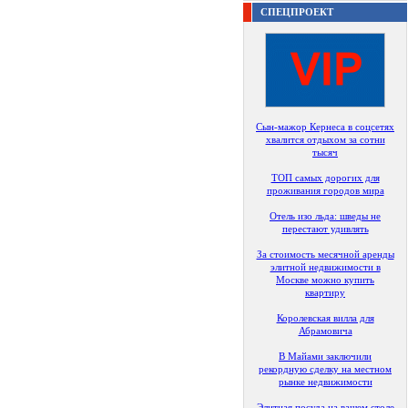
СПЕЦПРОЕКТ
Сын-мажор Кернеса в соцсетях
хвалится отдыхом за сотни
тысяч
ТОП самых дорогих для
проживания городов мира
Отель изо льда: шведы не
перестают удивлять
За стоимость месячной аренды
элитной недвижимости в
Москве можно купить
квартиру
Королевская вилла для
Абрамовича
В Майами заключили
рекордную сделку на местном
рынке недвижимости
Элитная посуда на вашем столе