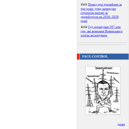
Понад три трильйони за
13:51
три роки: уряд затвердив
стратегію виплат за
держборгом на 2026–2028
роки
Суд арештував 197 млн
12:52
грн, які компанія Новинського
хотіла легалізувати
FACE-CONTROL
далее