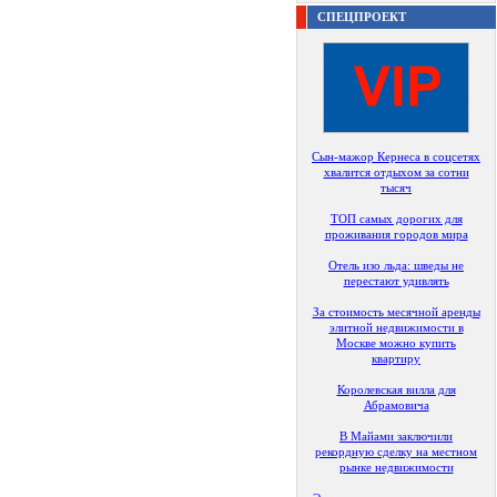
СПЕЦПРОЕКТ
Сын-мажор Кернеса в соцсетях
хвалится отдыхом за сотни
тысяч
ТОП самых дорогих для
проживания городов мира
Отель изо льда: шведы не
перестают удивлять
За стоимость месячной аренды
элитной недвижимости в
Москве можно купить
квартиру
Королевская вилла для
Абрамовича
В Майами заключили
рекордную сделку на местном
рынке недвижимости