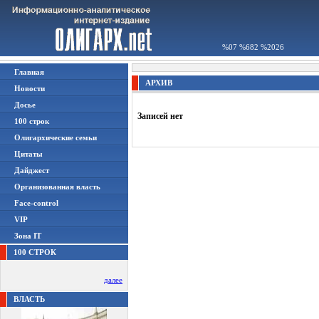
%07 %682 %2026
Главная
АРХИВ
Новости
Досье
Записей нет
100 строк
Олигархические семьи
Цитаты
Дайджест
Организованная власть
Face-control
VIP
Зона IT
100 СТРОК
далее
ВЛАСТЬ