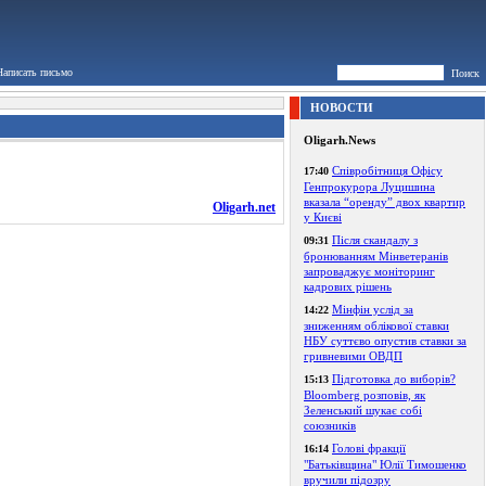
Написать письмо
Поиск
НОВОСТИ
Oligarh.News
Співробітниця Офісу
17:40
Генпрокурора Луцишина
вказала “оренду” двох квартир
Oligarh.net
у Києві
Після скандалу з
09:31
бронюванням Мінветеранів
запроваджує моніторинг
кадрових рішень
Мінфін услід за
14:22
зниженням облікової ставки
НБУ суттєво опустив ставки за
гривневими ОВДП
Підготовка до виборів?
15:13
Bloomberg розповів, як
Зеленський шукає собі
союзників
Голові фракції
16:14
"Батьківщина" Юлії Тимошенко
вручили підозру