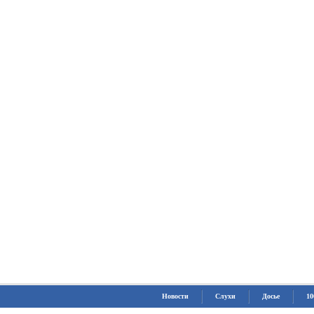
Новости
Слухи
Досье
10