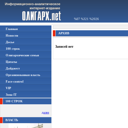
%07 %321 %2026
Главная
АРХИВ
Новости
Досье
Записей нет
100 строк
Олигархические семьи
Цитаты
Дайджест
Организованная власть
Face-control
VIP
Зона IT
100 СТРОК
далее
ВЛАСТЬ