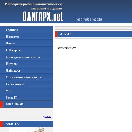
%08 %624 %2026
Главная
АРХИВ
Новости
Досье
Записей нет
100 строк
Олигархические семьи
Цитаты
Дайджест
Организованная власть
Face-control
VIP
Зона IT
100 СТРОК
далее
ВЛАСТЬ