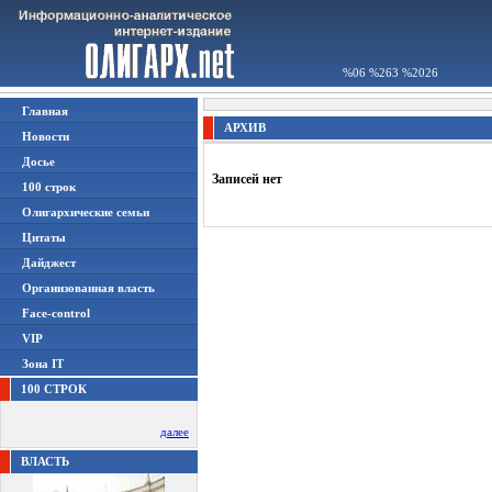
%06 %263 %2026
Главная
АРХИВ
Новости
Досье
Записей нет
100 строк
Олигархические семьи
Цитаты
Дайджест
Организованная власть
Face-control
VIP
Зона IT
100 СТРОК
далее
ВЛАСТЬ