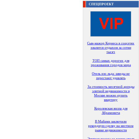
СПЕЦПРОЕКТ
Сын-мажор Кернеса в соцсетях
хвалится отдыхом за сотни
тысяч
ТОП самых дорогих для
проживания городов мира
Отель изо льда: шведы не
перестают удивлять
За стоимость месячной аренды
элитной недвижимости в
Москве можно купить
квартиру
Королевская вилла для
Абрамовича
В Майами заключили
рекордную сделку на местном
рынке недвижимости
Элитная посуда на вашем столе