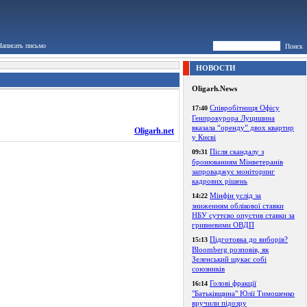
Написать письмо
Поиск
НОВОСТИ
Oligarh.News
Співробітниця Офісу
17:40
Генпрокурора Луцишина
вказала “оренду” двох квартир
Oligarh.net
у Києві
Після скандалу з
09:31
бронюванням Мінветеранів
запроваджує моніторинг
кадрових рішень
Мінфін услід за
14:22
зниженням облікової ставки
НБУ суттєво опустив ставки за
гривневими ОВДП
Підготовка до виборів?
15:13
Bloomberg розповів, як
Зеленський шукає собі
союзників
Голові фракції
16:14
"Батьківщина" Юлії Тимошенко
вручили підозру