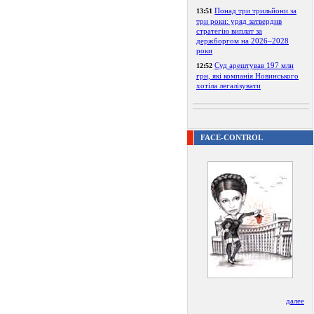
Понад три трильйони за
13:51
три роки: уряд затвердив
стратегію виплат за
держборгом на 2026–2028
роки
Суд арештував 197 млн
12:52
грн, які компанія Новинського
хотіла легалізувати
FACE-CONTROL
далее