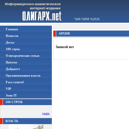
%06 %898 %2026
Главная
АРХИВ
Новости
Досье
Записей нет
100 строк
Олигархические семьи
Цитаты
Дайджест
Организованная власть
Face-control
VIP
Зона IT
100 СТРОК
далее
ВЛАСТЬ