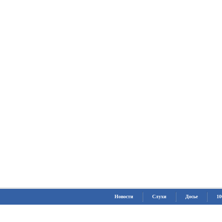
Новости
Слухи
Досье
10