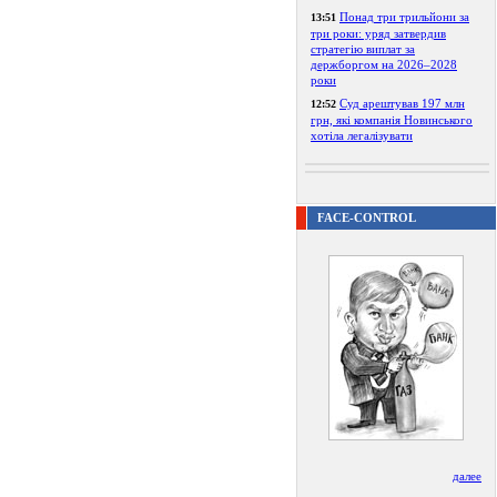
Понад три трильйони за
13:51
три роки: уряд затвердив
стратегію виплат за
держборгом на 2026–2028
роки
Суд арештував 197 млн
12:52
грн, які компанія Новинського
хотіла легалізувати
FACE-CONTROL
далее