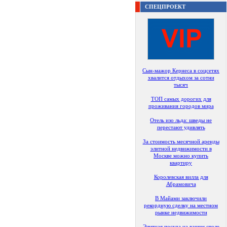
СПЕЦПРОЕКТ
Сын-мажор Кернеса в соцсетях
хвалится отдыхом за сотни
тысяч
ТОП самых дорогих для
проживания городов мира
Отель изо льда: шведы не
перестают удивлять
За стоимость месячной аренды
элитной недвижимости в
Москве можно купить
квартиру
Королевская вилла для
Абрамовича
В Майами заключили
рекордную сделку на местном
рынке недвижимости
Элитная посуда на вашем столе