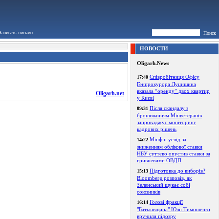
Написать письмо
Поиск
НОВОСТИ
Oligarh.News
Співробітниця Офісу
17:40
Генпрокурора Луцишина
вказала “оренду” двох квартир
Oligarh.net
у Києві
Після скандалу з
09:31
бронюванням Мінветеранів
запроваджує моніторинг
кадрових рішень
Мінфін услід за
14:22
зниженням облікової ставки
НБУ суттєво опустив ставки за
гривневими ОВДП
Підготовка до виборів?
15:13
Bloomberg розповів, як
Зеленський шукає собі
союзників
Голові фракції
16:14
"Батьківщина" Юлії Тимошенко
вручили підозру