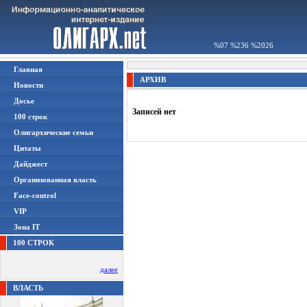
%07 %236 %2026
Главная
АРХИВ
Новости
Досье
Записей нет
100 строк
Олигархические семьи
Цитаты
Дайджест
Организованная власть
Face-control
VIP
Зона IT
100 СТРОК
далее
ВЛАСТЬ