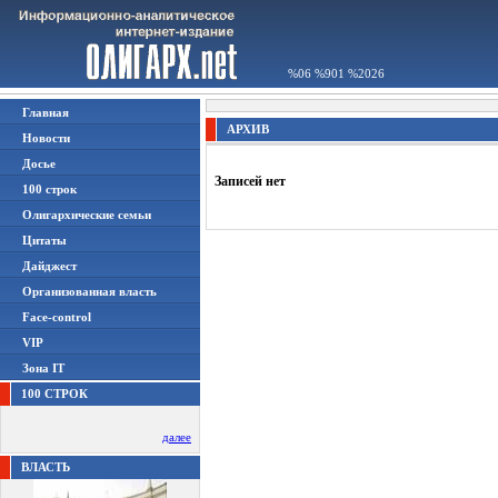
%06 %901 %2026
Главная
АРХИВ
Новости
Досье
Записей нет
100 строк
Олигархические семьи
Цитаты
Дайджест
Организованная власть
Face-control
VIP
Зона IT
100 СТРОК
далее
ВЛАСТЬ