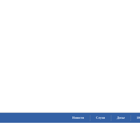
Новости
Слухи
Досье
10