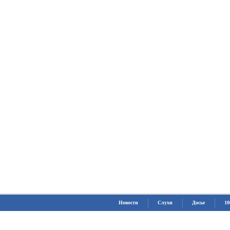
Новости
Слухи
Досье
10