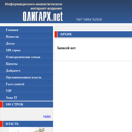
%07 %864 %2026
Главная
АРХИВ
Новости
Досье
Записей нет
100 строк
Олигархические семьи
Цитаты
Дайджест
Организованная власть
Face-control
VIP
Зона IT
100 СТРОК
далее
ВЛАСТЬ