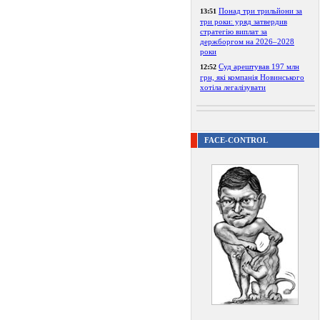
Понад три трильйони за
13:51
три роки: уряд затвердив
стратегію виплат за
держборгом на 2026–2028
роки
Суд арештував 197 млн
12:52
грн, які компанія Новинського
хотіла легалізувати
FACE-CONTROL