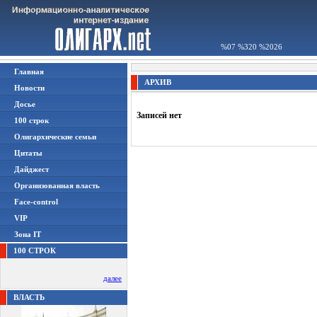
%07 %320 %2026
Главная
АРХИВ
Новости
Досье
Записей нет
100 строк
Олигархические семьи
Цитаты
Дайджест
Организованная власть
Face-control
VIP
Зона IT
100 СТРОК
далее
ВЛАСТЬ