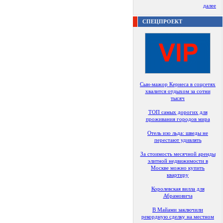
далее
СПЕЦПРОЕКТ
Сын-мажор Кернеса в соцсетях
хвалится отдыхом за сотни
тысяч
ТОП самых дорогих для
проживания городов мира
Отель изо льда: шведы не
перестают удивлять
За стоимость месячной аренды
элитной недвижимости в
Москве можно купить
квартиру
Королевская вилла для
Абрамовича
В Майами заключили
рекордную сделку на местном