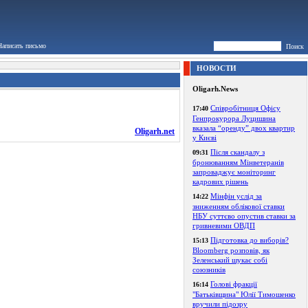
Написать письмо
Поиск
НОВОСТИ
Oligarh.News
Співробітниця Офісу
17:40
Генпрокурора Луцишина
вказала “оренду” двох квартир
Oligarh.net
у Києві
Після скандалу з
09:31
бронюванням Мінветеранів
запроваджує моніторинг
кадрових рішень
Мінфін услід за
14:22
зниженням облікової ставки
НБУ суттєво опустив ставки за
гривневими ОВДП
Підготовка до виборів?
15:13
Bloomberg розповів, як
Зеленський шукає собі
союзників
Голові фракції
16:14
"Батьківщина" Юлії Тимошенко
вручили підозру