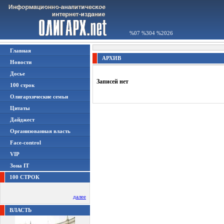
%07 %304 %2026
Главная
АРХИВ
Новости
Досье
Записей нет
100 строк
Олигархические семьи
Цитаты
Дайджест
Организованная власть
Face-control
VIP
Зона IT
100 СТРОК
далее
ВЛАСТЬ