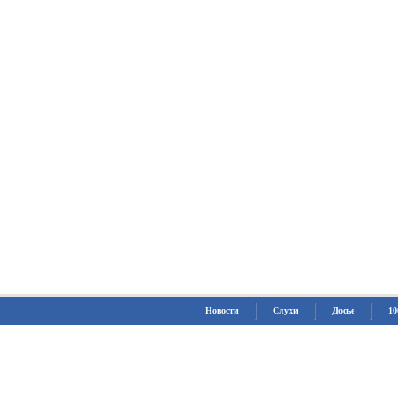
Новости
Слухи
Досье
10