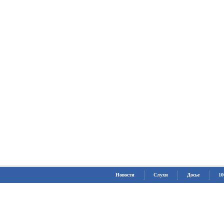
Новости
Слухи
Досье
10