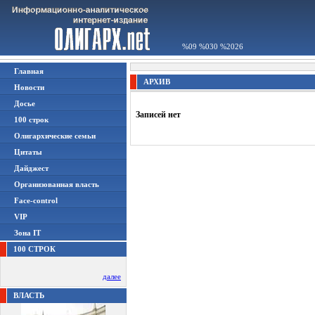
%09 %030 %2026
Главная
АРХИВ
Новости
Досье
Записей нет
100 строк
Олигархические семьи
Цитаты
Дайджест
Организованная власть
Face-control
VIP
Зона IT
100 СТРОК
далее
ВЛАСТЬ