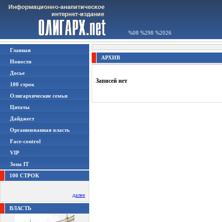
%08 %298 %2026
Главная
АРХИВ
Новости
Досье
Записей нет
100 строк
Олигархические семьи
Цитаты
Дайджест
Организованная власть
Face-control
VIP
Зона IT
100 СТРОК
далее
ВЛАСТЬ