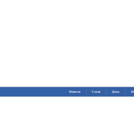
Новости
Слухи
Досье
10